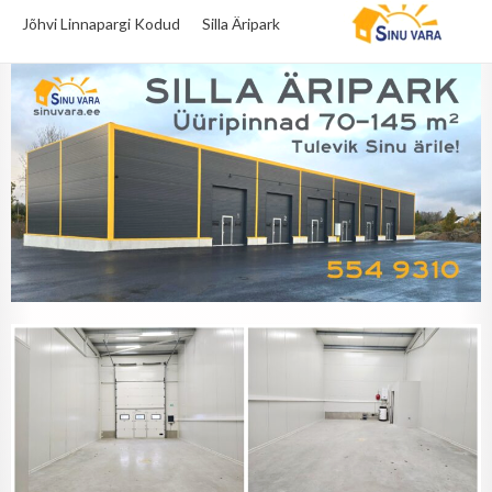
Home
Silla Äripark
to
Jõhvi Linnapargi Kodud
Silla Äripark
content