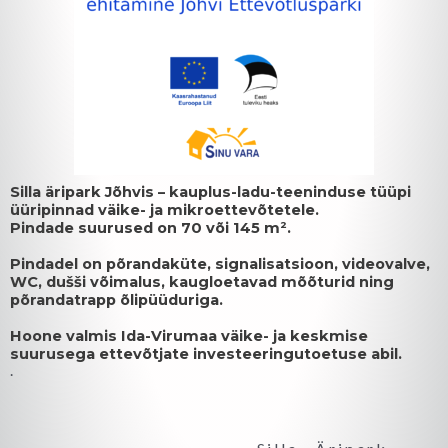
Silla äripark Jõhvis – kauplus-ladu-teeninduse tüüpi
üüripinnad väike- ja mikroettevõtetele.
Pindade suurused on 70 või 145 m².
Pindadel on põrandaküte, signalisatsioon, videovalve,
WC, dušši võimalus, kaugloetavad mõõturid ning
põrandatrapp õlipüüduriga.
Hoone valmis Ida-Virumaa väike- ja keskmise
suurusega ettevõtjate investeeringutoetuse abil.
.